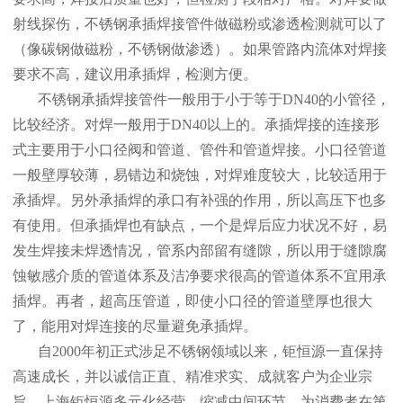
射线探伤，不锈钢承插焊接管件做磁粉或渗透检测就可以了
（像碳钢做磁粉，不锈钢做渗透）。如果管路内流体对焊接
要求不高，建议用承插焊，检测方便。
不锈钢承插焊接管件一般用于小于等于DN40的小管径，
比较经济。对焊一般用于DN40以上的。承插焊接的连接形
式主要用于小口径阀和管道、管件和管道焊接。小口径管道
一般壁厚较薄，易错边和烧蚀，对焊难度较大，比较适用于
承插焊。另外承插焊的承口有补强的作用，所以高压下也多
有使用。但承插焊也有缺点，一个是焊后应力状况不好，易
发生焊接未焊透情况，管系内部留有缝隙，所以用于缝隙腐
蚀敏感介质的管道体系及洁净要求很高的管道体系不宜用承
插焊。再者，超高压管道，即使小口径的管道壁厚也很大
了，能用对焊连接的尽量避免承插焊。
自2000年初正式涉足不锈钢领域以来，钜恒源一直保持
高速成长，并以诚信正直、精准求实、成就客户为企业宗
旨。上海钜恒源多元化经营，缩减中间环节，为消费者在第