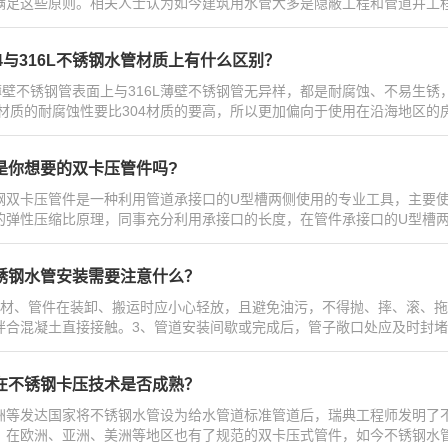
满足这些原则。相关人士认为如今建筑用水管大多是隐蔽工程和管道井工程
04与316L不锈钢水管材质上有什么区别？
4薄壁不锈钢管表面上与316L薄壁不锈钢管无异样，都是耐腐蚀、不易生
6L材质的耐腐蚀性要比304材质的要高，所以更加偏向于使用在沿海地区的
是你想要的双卡压管件吗?
钢双卡压管件是一种利用管道承接口的U型槽两侧使用的专业工具，主要
的弹性压缩比原理，同事充分利用承接口的长度，在管件承接口的U型槽两
锈钢水管安装需要注意什么？
管材、管件在装卸、搬运时应小心轻放，且避免油污，不得抛、摔、滚、拖
拌合混凝土直接接触。3、管道安装间歇或完成后，管子敞口处应及时封堵。
在不锈钢卡压技术是否成熟？
洲等发达国家将不锈钢水管设为给水管道标准管道后，瑞典工程师发明了不
，在欧洲、亚洲、美洲等地区也有了规范的双卡压式管件，如今不锈钢水管