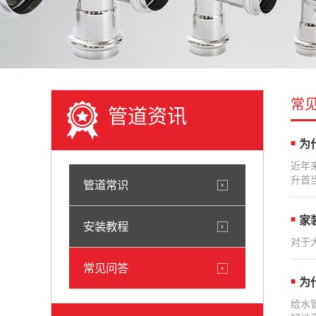
常
管道资讯
为
近年
升首
管道常识
家
安装教程
对于
常见问答
为
给水