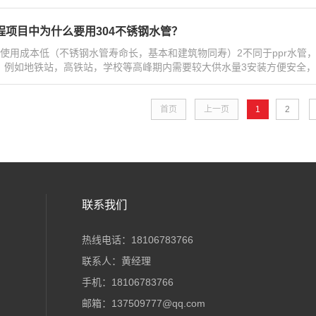
程项目中为什么要用304不锈钢水管？
合使用成本低（不锈钢水管寿命长，基本和建筑物同寿）2不同于ppr水
：例如地铁站，高铁站，学校等高峰期内需要较大供水量3安装方便安全，不
首页
上一页
1
2
联系我们
热线电话：18106783766
联系人：黄经理
手机：18106783766
邮箱：137509777@qq.com