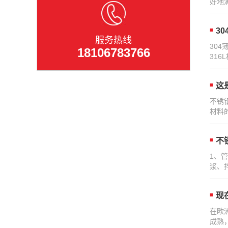
好地
3
服务热线
30
18106783766
31
这
不锈
材料
不
1、
浆、
现
在欧
成熟